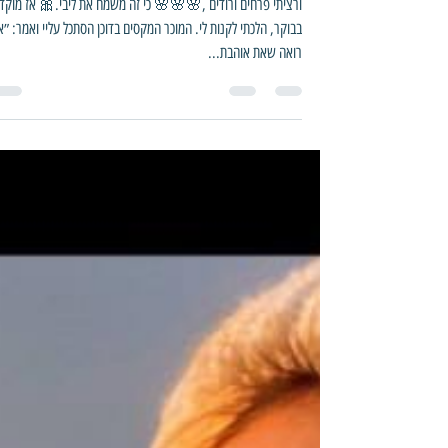
חן רפסון הראל
17 ביוני 2021
זמן קריאה 2 דקות
לפני יומיים חגגתי יומהולדת,
ורציתי פרחים ורודים ,🌸🌸🌸 כי זה משמח את ליבי.🎀 אז מוקד
בבוקר, הלכתי לקנות לי. המוכר המקסים בדוכן הסתכל עליי ואמר: ״א
רואה שאת אוהבת...