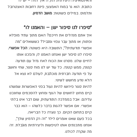
והאינטואיציה היצירתית הזו, ה"אין" הזה – יש לו 
כתובת. הוא גר במוח האמצעי, פינת רחובות האצטרובל 
ותלמוס. במילים פשוטות: 
מושב הדמיון.
"סיפרו לנו סיפור ישן – והאמנו לו"
איך אתם מנהלים את חייכם? האם מתוך עתיד מופלא 
ופתוח, או מתוך עבר צפוי ומגביל? כששואלים "מה 
אפשרי תודעתית?", התשובה היא פשוטה: 
הכל אפשרי.
סיפרו לנו סיפור ישן ואנחנו האמנו לו, והפכנו אותו 
לחיים שלנו. מסרנו את הכוח לאח גדול עם תודעה 
קטנה, ממש קטנה. כל עוד יש לנו מוח סגור, שחי וחושב 
על פי תודעה חברתית מוכתבת, לעולם לא נצא אל 
הלא נודע מחשש לשינוי.
להיות סגור פירושו להיות נעול בפני האפשרות שמשהו 
קיים מחוץ לחושים של הגוף ומחוץ להסכמים שחונכנו 
עליהם. אבל בממלכה התודעתית, שום דבר אינו בלתי 
אפשרי. אם אפשר להגות בדבר כלשהו – הוא כבר 
קיים בתחום הקיום. כך נוצרה כל הבריאה.
בכל פעם שאנו אומרים לילד "זה רק הדמיון שלך", 
אנחנו מתכנתים אותו לטיפשות וליצירתיות מוגבלת. זה 
מה שקרה לכולנו.