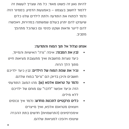
להיות גאון זה פשוט מאוד: כל מה שצריך לעשות זה 
ללמוד לחשוב בעצמנו – באמצעות הדמיון. בסמינר הזה 
נלמד לפתוח את התודעה ולתת לילדים שלנו כלים 
שיעניקו להם יתרון בעולם שמשתנה במהירות, ויאפשרו 
להם לייצר וודאות ושקט פנימי גם כשהכל מתהפך 
מסביב.
אנחנו נצלול אל תוך המוח והתודעה:
נבין את המבנה:
 איפה "גרה" האישיות והמיינד, 
כיצד נוצרות מחשבות ואיך מתעצבת מציאות חיינו 
מתוך הלך הרוח.
נכיר את שפת המוח של הילדים:
 נבין כיצד ילדיכם 
חושבים והיכן בדיוק הם "גרים" במוח שלהם.
נלמד על טראנס אלפא (α):
 מהו המצב התודעתי 
הזה וכיצד אפשר "לדבר" עם מוחם של ילדיכם 
ללא מילים.
כלים פרקטיים לתכנות מחדש:
 נלמד איך נכנסים 
ויוצאים מטראנס אלפא, ואיך מייצרים 
אימפרסיונים (התרשמויות) חדשים בתת ההכרה 
שיצופו ויהפכו למציאות שלהם.