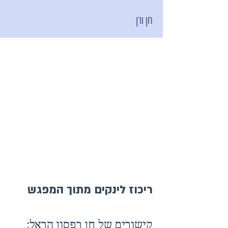
חן ורן
ריכוז לינקים מתוך המפגש
קישורים של חן רפסון הראל: