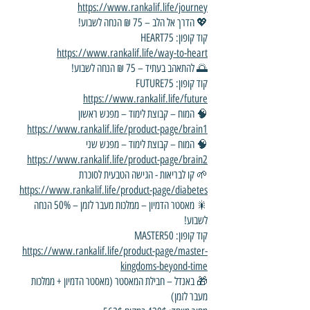
https://www.rankalif.life/journey
💖 הדרך אל הלב – 75 ₪ הנחה לשבוע!
קוד קופון: HEART75
https://www.rankalif.life/way-to-heart
🌅 להתאהב בעתיד – 75 ₪ הנחה לשבוע!
קוד קופון: FUTURE75
https://www.rankalif.life/future
🧠 המוח – קבוצת לימוד – מפגש ראשון
https://www.rankalif.life/product-page/brain1
🧠 המוח – קבוצת לימוד – מפגש שני
https://www.rankalif.life/product-page/brain2
🌱 קו לבריאות - הגישה הטבעית לסוכרת
https://www.rankalif.life/product-page/diabetes
🎇 מאסטר הדמיון – ממלכות מעבר לזמן – 50% הנחה
לשבוע!
קוד קופון: MASTER50
https://www.rankalif.life/product-page/master-
kingdoms-beyond-time
🎁 באנדל – חבילת המאסטר (מאסטר הדמיון + ממלכות
מעבר לזמן)