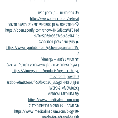
🌺 לריטירט יום – חן רפסון הראל
https://www.chenrh.co.il/retreat
🎧 הפודקאסט של חן בספוטיפיי "מייצרים מציאות חדשה"
https://open.spotify.com/show/4NGdEqxzWF31ed
sVTrnSJD?si=9857c3c43e9f411c
▶ ערוץ יוטיוב של חן רפסון הראל
https://www.youtube.com/@chenrapsonharel15
7
🍄 פטריית צ'אגה – Vimergy
( הקפה השחור של חן- ניתן למצוא בטבע כרכור, לוודא שיש)
https://vimergy.com/products/organic-chaga-
mushroom-powder?
srsltid=AfmBOooKlfFSDfbXzti3C_SEGgdlPPKFU_IjHn
HWEP0-2_vfvCWIu2Xg
📚 MEDICAL MEDIUM
https://www.medicalmedium.com
📖 מאמר – 10 חטיפים לבריאות האדרנל
https://www.medicalmedium.com/blog/10-
snacks-for-adrenal-health