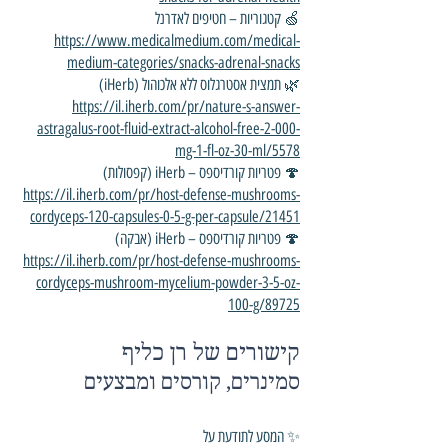
🍏 קטגוריות – חטיפים לאדרנל
https://www.medicalmedium.com/medical-
medium-categories/snacks-adrenal-snacks
🌿 תמצית אסטרגלוס ללא אלכוהול (iHerb)
https://il.iherb.com/pr/nature-s-answer-
astragalus-root-fluid-extract-alcohol-free-2-000-
mg-1-fl-oz-30-ml/5578
🍄 פטריות קורדיספס – iHerb (קפסולות)
https://il.iherb.com/pr/host-defense-mushrooms-
cordyceps-120-capsules-0-5-g-per-capsule/21451
🍄 פטריות קורדיספס – iHerb (אבקה)
https://il.iherb.com/pr/host-defense-mushrooms-
cordyceps-mushroom-mycelium-powder-3-5-oz-
100-g/89725
קישורים של רן כליף
סמינרים, קורסים ומבצעים
✨ המסע לתודעת על