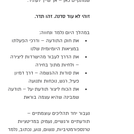
שמתקיים כאן – אך שייך לעתיד.
זוהי לא עוד סדנה. זהו תדר.
במהלך היום נלמד ונחווה:
את חוק התודעה – ודרכי הפעלתו 
במציאות היומיומית שלנו
את הדרך לעבור מהישרדות ליצירה 
– ולחיות מתוך בחירה
את סודות ההגשמה – דרך דמיון 
פעיל, רגש, נוכחות ותנועה
את הכוח ליצור תודעת-על – תודעה 
שמבינה שהיא עצמה בוראת
נעבור יחד תהליכים עוצמתיים – 
תודעתיים ורגשיים, נעמיק במדיטציות 
טרנספורמטיביות, ננשום, ננוע, נכתוב, נלמד 