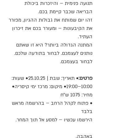
תנועה פנימית – והיזכרות ביכולת 
הבריאה שכבר קיימת בכם.
זהו יום שמותח את גבולות ההגיון, מפורר 
את הקיבעונות – ומעורר בכם את זיכרון 
העתיד.
המתנה הגדולה ביותר? היא זו שאתם 
נותנים לעצמכם. לבחור בתודעה שלכם. 
לבחור בעצמכם.​​
פרטים:
• תאריך: שבת | 25.10.25• שעות: 
10:00–19:00• מיקום: מרכז ימי קיסריה• 
מחיר: 1075 ש"ח
• פתוח לקהל הרחב – בהרשמה מראש 
בלבד
הירשמו עכשיו – למסע אל תוך המחר.
באהבה,