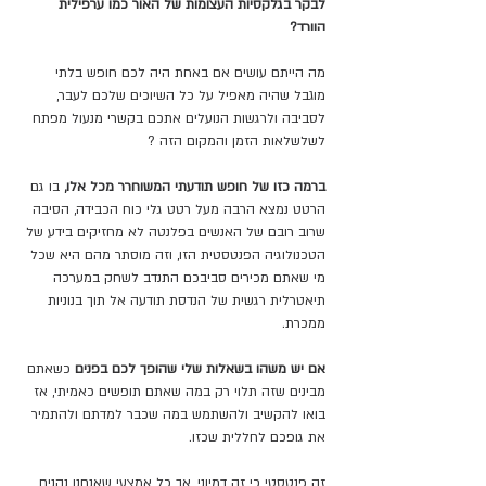
לבקר בגלקסיות העצומות של האור כמו ערפילית 
הוורד?
מה הייתם עושים אם באחת היה לכם חופש בלתי 
מוגבל שהיה מאפיל על כל השיוכים שלכם לעבר, 
לסביבה ולרגשות הנועלים אתכם בקשרי מנעול מפתח 
לשלשלאות הזמן והמקום הזה ?
ברמה כזו של חופש תודעתי המשוחרר מכל אלו,
 בו גם 
הרטט נמצא הרבה מעל רטט גלי כוח הכבידה, הסיבה 
שרוב רובם של האנשים בפלנטה לא מחזיקים בידע של 
הטכנולוגיה הפנטסטית הזו, וזה מוסתר מהם היא שכל 
מי שאתם מכירים סביבכם התנדב לשחק במערכה 
תיאטרלית רגשית של הנדסת תודעה אל תוך בנוניות 
ממכרת.
אם יש משהו בשאלות שלי שהופך לכם בפנים
 כשאתם 
מבינים שזה תלוי רק במה שאתם תופשים כאמיתי, אז 
בואו להקשיב ולהשתמש במה שכבר למדתם ולהתמיר 
את גופכם לחללית שכזו.
זה פנטסטי כי זה דמיוני, אך כל אמצעי שאנחנו נהנים 