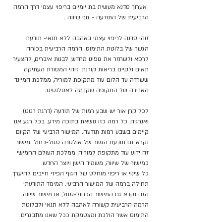
 אערוך סדנא מעשית בת יומיים בריפוי עצמי דרך הרמה 
הרביעית של התודעה - גוף שיווה .
זוהי סדנה לריפוי עצמי באהבה ללא תנאי- תודעת 
הגשר של בלוטת התימוס. הרמה הרביעית בכוחה 
לרפא ולשחזר את גופינו מחדש, לבנות איברים, להצעיר 
תאים ולקיים בריאות קורנת. זוהי המסורת העתיקה 
ששרדה עד הלום עוד מתקופת למוריה, ממלכת המיינד 
האדירה של התקופה שקדמה לאטלנטיס.
לכל קרן אור יש שבע רמות של תודעה (דרגת רטט) 
ואנרגיה, כל רמה כזו נושאת בתוכה מידע. בכל רגע אנו 
קיימים בשבע רמות תודעה. המישור הרביעי של הקיום 
נקרא גם תודעת הגשר של אולטרה סגול-כחול. מישור 
זה ידוע עוד מתקופת למוריה, ממלכת העולם החמישי 
כמישור של שיווה, משמיד הישן ויוצר החדש.
כל שינוי או ריפוי מוחלט של הגוף הפיזי חייבים להיערך 
תחילה ברמה של המישור הרביעי. המימד התודעתי 
הזה נקרא גם המישור הכחול-סגול, או מישור שיווה.
הרמה הרביעית קשורה לאהבה ללא תנאי ולבלוטת 
התימוס אשר הולכת ומצטמקת ככל שאנו מתבגרים.