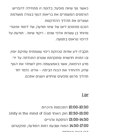
כאשר גוף שיווה מופעל, בלוטה זו מתחילה להפריש 
הורמונים המשמרים את בריאות הגוף בצורה מושלמת 
ועוצרים את תהליך ההזדקנות.
הנכם מוזמנים ליום של שינוי תודעה, של לימוד אזוטרי 
ומיוחד בן עשרות אלפי שנים - ריקוד שיווה : תודעת-על 
לריפוי טראנס בתנועה.
תקבלו ידע אודות טכניקת ריפוי עוצמתית עתיקת יומין 
ובו זמנית חדשנית ומתקדמת שטרם התגלתה על ידי 
מדע הרפואה, אשר באמצעותה ניתן לשחזר את הגוף 
שלנו, ולהחזיר את הכוח הביתה - אלינו. נלמד יחד 
תהליך מרגש ומפעים שיחדש ויעצים אתכם.
יום 1
10:00-10:30
 התכנסות והיכרות
10:30-13:00
 חוק האחד Unity in the mind of God.
13:00-14:30
 הפסקת צהריים
14:30-17:00
 המוח ושבעת רמות התודעה, ספקטרום 