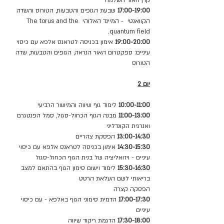
קרן האור השלמה
17:00-19:00
 שבעת הגופים והטבעות, הטורוס והשדה 
הקוואנטי  - המיינד האלוהי The torus and the 
quantum field.
19:00-20:00
 אימון בכניסה לטראנס אלפא עם כיסוי 
עיניים: ספקטרום האור הנראה, הגופים והטבעות, שדה 
הטורוס
יום 2
10:00-11:00
 לימוד גוף שיווה והמישור הרביעי
11:00-13:00
 מבנה הגוף הכחול-סגול, סמל הפנטגרם 
ואנרגית הקונדליני
13:00-14:30
 הפסקת צהריים
14:30-15:30
 אימון בכניסה לטראנס אלפא עם כיסוי 
עיניים - ויזואליציה של בנית הגוף הכחול-סגול
15:30-16:30
 לימוד וישום סימון הגוף בהתאם למצב 
בריאותי לשם העלאת הרטט
הפסקה קצרה
17:00-17:30
 הדמית סימוני הגוף באלפא - עם כיסוי 
עיניים
17:30-18:00
 הדגמת ריקוד שיווה