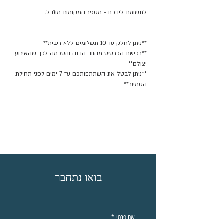
לתשומת ליבכם - מספר המקומות מוגבל.
**ניתן לחלק עד 10 תשלומים ללא ריבית**
**רכישת הכרטיס מהווה הבנה והסכמה לכך שהאירוע 
יצולם**
**ניתן לבטל את השתתפותכם עד 7 ימים לפני תחילת 
הסמינר**
בואו נתחבר
שם פרטי
*