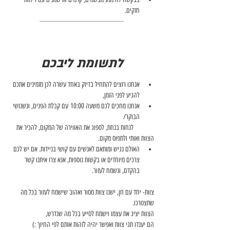
חזקים.
לתשומת ליבכם
אנחנו רוצים להתחיל בדיוק באחד עשרה לכן מזמינים אתכם 
להגיע לפני הזמן, 
אנחנו מחכים לכם משעה 10:00 עם קבלת הפנים, ונשנושי 
הבוקר/
	לנחות בנחת, לספוג את האווירה של המקום, להכיר את 
הצוות ואותי ולתפוס מקום.
האולם נגיש ומותאם לאנשים עם קושי בניידות. אם יש לכם 
צרכים מיוחדים או בקשות נוספות, אנא צרו איתנו קשר 
בהקדם, ונשמח לעזור.
צוות- יחד עם חן, ישנו צוות מסור ואהוב שישמח לעזור בכל מה 
שתצטרכו. 
הצוות יציג את עצמו וישמח לסייע בכל מה שנדרש, 
הם יענדו תגי צוות ואפשר יהיה לזהות אותם לפי החיוך :)