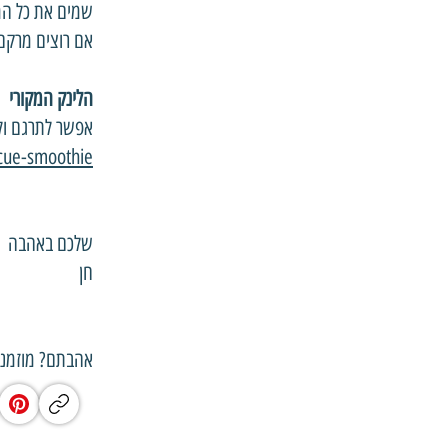
שמים את כל המ
אם רוצים מרקם 
הלינק המקורי
אפשר לתרגם ול
cue-smoothie
שלכם באהבה
חן
אהבתם? מוזמני