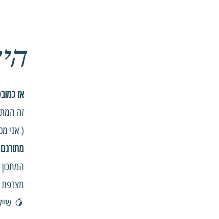
היי
אז כמוב
זה המתכון השני לשייק cue
( אני מכי
מתורגם 
המתכון ה
מצרפת ל
🥭 שייק ני