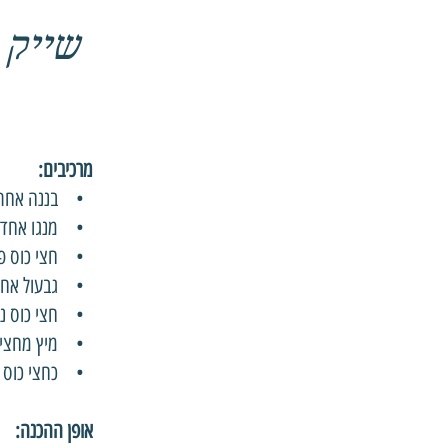
שייק ני
מרכיבים:
• בננה אחת בשלה (או
• מנגו אחד ק
• חצי כוס פיטאייה אדומה (Dragon Fruit) –
• גבעול אחד 
• חצי כוס נבטי
• מיץ מחצי ל
• כחצי כוס מי
אופן ההכנה: